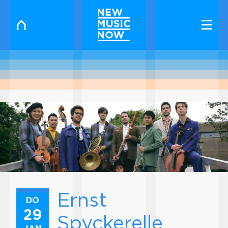
Ernst
DO
29
Spyckerelle