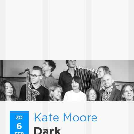
Kate Moore
ZO
6
Dark