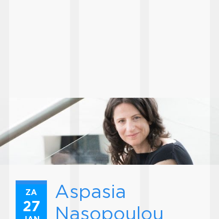
Aspasia
ZA
27
Nasopoulou