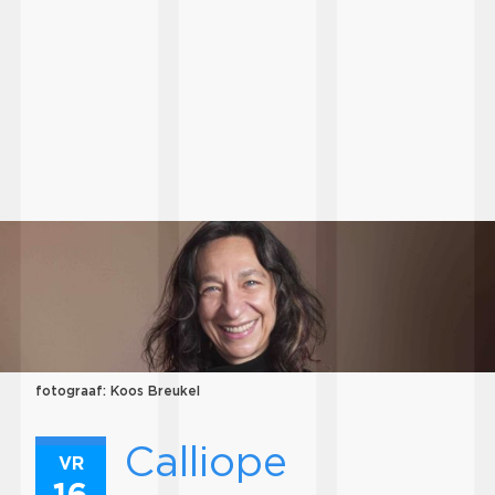
fotograaf: Koos Breukel
Calliope
VR
16