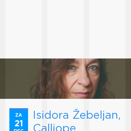
Isidora Žebeljan,
ZA
21
Calliope