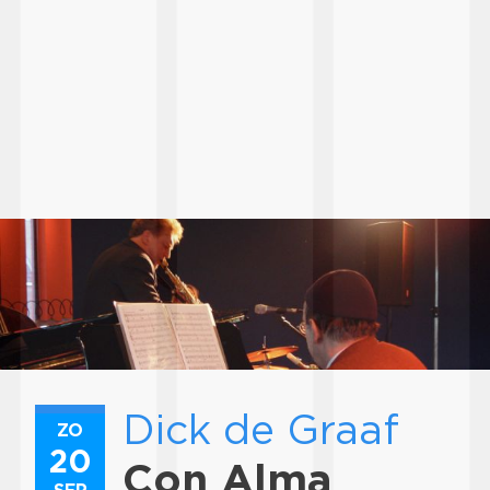
Dick de Graaf
ZO
20
Con Alma