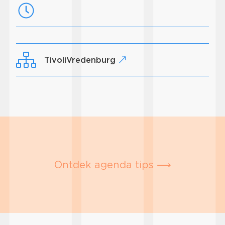
TivoliVredenburg
Ontdek agenda tips ⟶