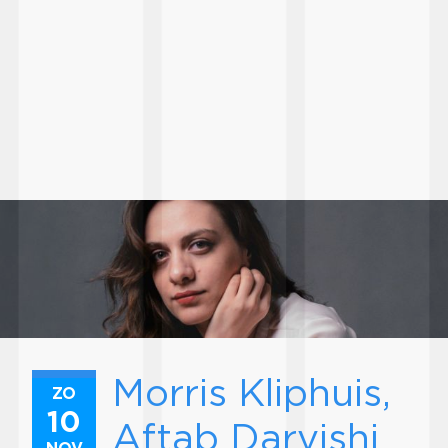
Morris Kliphuis,
ZO
10
Aftab Darvishi