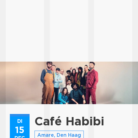
Café Habibi
DI
15
Amare, Den Haag