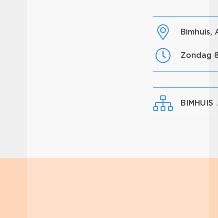
Bimhuis
zondag 
BIMHUIS