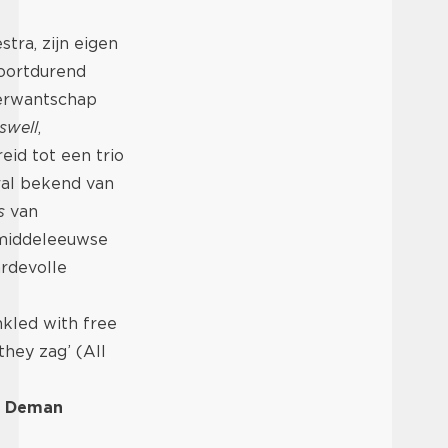
tra, zijn eigen
voortdurend
verwantschap
swell
,
id tot een trio
ral bekend van
s
van
 middeleeuwse
rdevolle
kled with free
they zag’ (All
de Deman