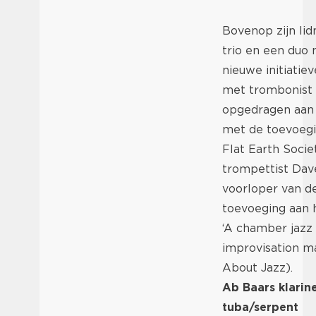
Bovenop zijn lid
trio en een duo 
nieuwe initiatie
met trombonist 
opgedragen aan 
met de toevoegi
Flat Earth Soci
trompettist Dav
voorloper van d
toevoeging aan h
‘A chamber jazz
improvisation ma
About Jazz).
Ab Baars klarin
tuba/serpent