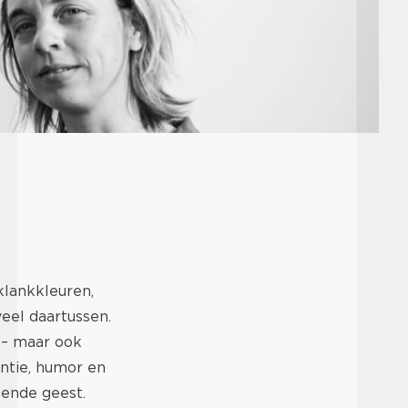
lankkleuren,
eel daartussen.
g – maar ook
antie, humor en
wende geest.