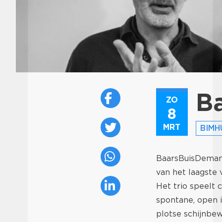
B
ZO
8
MRT
BIMH
BaarsBuisDeman 
van het laagste 
Het trio speelt 
spontane, open i
plotse schijnbew