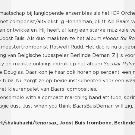
maatschap bij langlopende ensembles als het ICP Orches
met componist/altviolist Ig Henneman, blijft Ab Baars 
ven ontwikkelen. Hij heeft al lang een sterke muzikale 
Joost Buis. Als duo maakten ze het album
Moods for Ro
meestertrombonist Roswell Rudd. Het duo is nu uitgebre
ng van Belgische tubaspeler Berlinde Deman. Zij is voo
ety en maakte onlangs indruk op het album
Secular Palm
e Douglas. Daar kon je haar ook horen op serpent, een
e tuba. Nu zorgt ze op beide instrumenten voor een waa
et kleurenpalet van Baars’ composities.
 ensemble with a compact marching band attitude, sprin
gic dust. Just when you think BaarsBuisDeman will zig, 
et/shakuhachi/tenorsax, Joost Buis trombone, Berlin