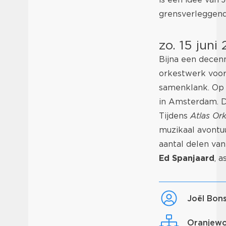
grensverleggend
zo. 15 jun
Bijna een decen
orkestwerk voor
samenklank. Op 
in Amsterdam. De
Tijdens
Atlas Or
muzikaal avontuu
aantal delen van
Ed Spanjaard
, a
Joël Bon
Oranjew