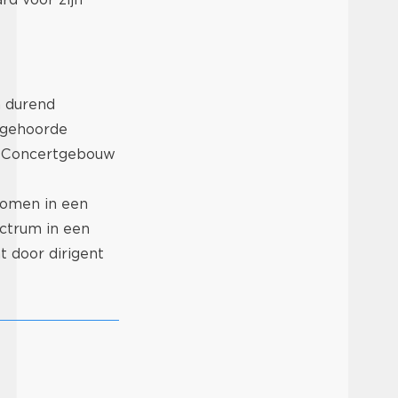
n durend
 gehoorde
jk Concertgebouw
nomen in een
ectrum in een
t door dirigent