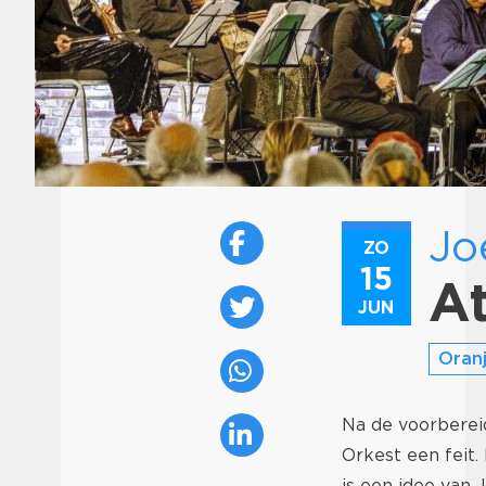
Jo
ZO
Fotograag: Foppe Schut
15
At
JUN
Oranj
Na de voorbereid
Orkest een feit.
is een idee van 