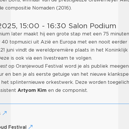
e compositie Nomaden (2016).
i 2025, 15:00 - 16:30 Salon Podium
nium later maakt hij een grote stap met een 75 minute
 40 topmusici uit Azië en Europa met een nooit eerder
21 juni vindt de wereldpremière plaats in het Koninkli
ze is ook via een livestream te volgen.
kest
op Oranjewoud Festival word je als publiek meege
r en ben je als eerste getuige van het nieuwe klanksp
 het splinternieuwe orkestwerk. Deze worden toegelich
ssistent
Artyom Kim
en de componist.
s
oud Festival