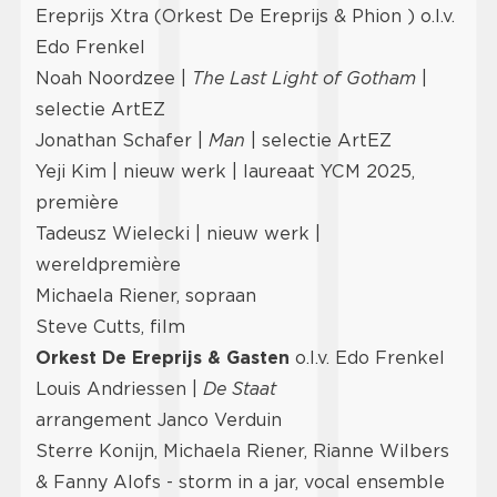
Ereprijs Xtra (Orkest De Ereprijs & Phion ) o.l.v.
Edo Frenkel
Noah Noordzee |
The Last Light of Gotham
|
selectie ArtEZ
Jonathan Schafer |
Man
| selectie ArtEZ
Yeji Kim | nieuw werk | laureaat YCM 2025,
première
Tadeusz Wielecki | nieuw werk |
wereldpremière
Michaela Riener, sopraan
Steve Cutts, film
Orkest De Ereprijs & Gasten
o.l.v. Edo Frenkel
Louis Andriessen |
De Staat
arrangement Janco Verduin
Sterre Konijn, Michaela Riener, Rianne Wilbers
& Fanny Alofs - storm in a jar, vocal ensemble