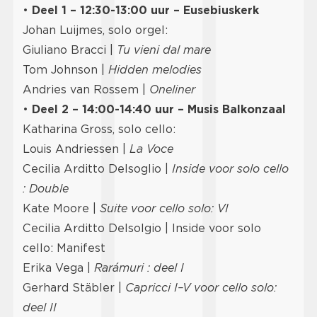
•
Deel 1 – 12:30-13:00 uur – Eusebiuskerk
Johan Luijmes, solo orgel:
Giuliano Bracci |
Tu vieni dal mare
Tom Johnson |
Hidden melodies
Andries van Rossem |
Oneliner
•
Deel 2 – 14:00-14:40 uur – Musis Balkonzaal
Katharina Gross, solo cello:
Louis Andriessen |
La Voce
Cecilia Arditto Delsoglio |
Inside voor solo cello
:
Double
Kate Moore |
Suite voor cello solo: VI
Cecilia Arditto Delsolgio | Inside voor solo
cello: Manifest
Erika Vega |
Rarámuri : deel I
Gerhard Stäbler |
Capricci I–V voor cello solo:
deel II