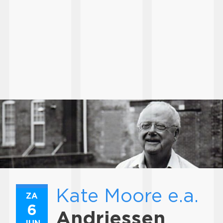
Kate Moore e.a.
ZA
6
Andriessen