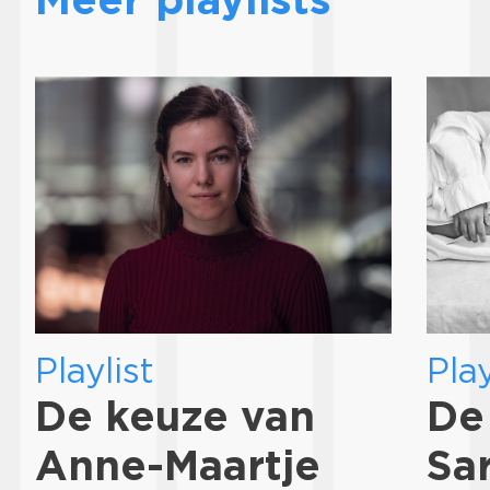
Playlist
Play
De keuze van
De
Anne-Maartje
Sa