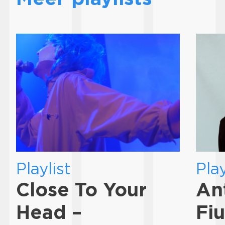
Playlist
Play
Close To Your
An
Head –
Fi