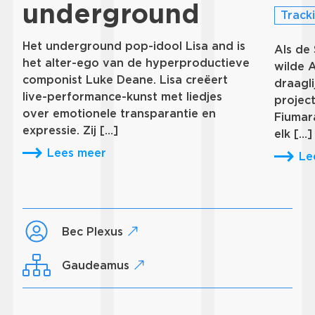
underground
Track
Het underground pop-idool Lisa and is
Als de
het alter-ego van de hyperproductieve
wilde 
componist Luke Deane. Lisa creëert
draagli
live-performance-kunst met liedjes
project
over emotionele transparantie en
Fiumar
expressie. Zij […]
elk […]
Lees meer
Le
Bec Plexus
Gaudeamus