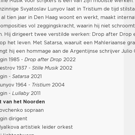
ille Musik voor strijkers is een van zijn mooiste werken.
innige Svyatoslav Lunyov laat in Tristium de tijd stilsta
e al tien jaar in Den Haag woont en werkt, maakt interna
omposities vol zeggingskracht, waarin hij niet schroo
. Hij dirigeert twee verstilde werken: Drop after Drop e
op het leven. Met Satarsa, waaruit een Mahleriaanse gr
ngt hij een hommage aan de Argentijnse schrijver Julio 
gin 1985 -
Drop after Drop
2022
vestrov 1937 -
Stille Musik
2002
gin -
Satarsa
2021
Lunyov 1964 -
Tristium
2004
gin -
Lullaby
2011
t van het Noorden
ovchenko sopraan
in dirigent
alkova artistiek leider orkest