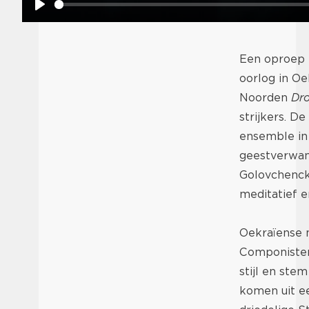
Play
Een oproep t
oorlog in O
Noorden
Dro
strijkers. D
ensemble in
geestverwan
Golovchencko
meditatief e
Oekraïense 
Componisten
stijl en stem
komen uit ee