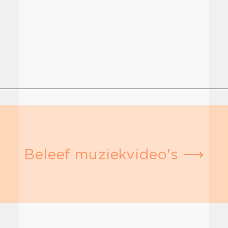
Beleef muziekvideo's ⟶