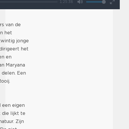
1:25:38
Mute
Enter
fullscr
rs van de
n het
twintig jonge
irigeert het
en en
aan Maryana
 delen. Een
ooij.
 een eigen
die lijkt te
atuur. Zijn