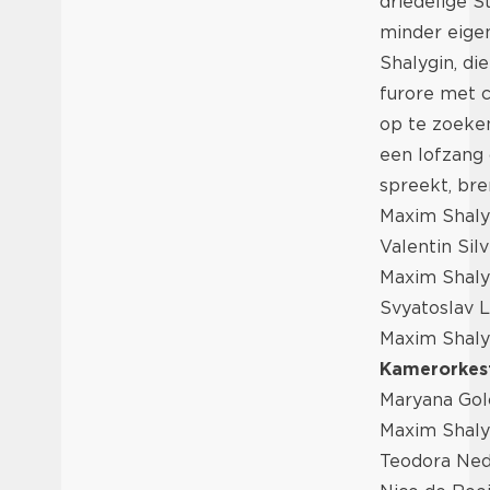
driedelige St
minder eigenz
Shalygin, di
furore met c
op te zoeken
een lofzang 
spreekt, bre
Maxim Shaly
Valentin Sil
Maxim Shaly
Svyatoslav 
Maxim Shaly
Kamerorkes
Maryana Gol
Maxim Shalyg
Teodora Nedy