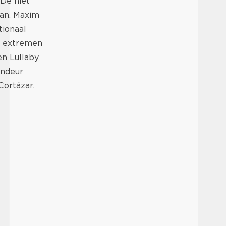
 De niet
an. ​​Maxim
tionaal
mt extremen
n Lullaby,
andeur
Cortázar.