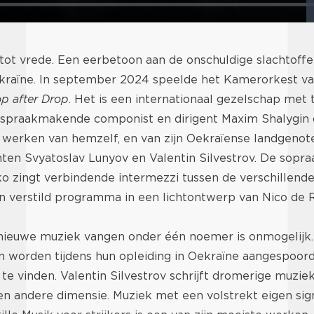
ot vrede. Een eerbetoon aan de onschuldige slachtoffe
ekraïne. In september 2024 speelde het Kamerorkest va
p after Drop
. Het is een internationaal gezelschap met 
e spraakmakende componist en dirigent Maxim Shalygin d
 werken van hemzelf, en van zijn Oekraïense landgenot
ten Svyatoslav Lunyov en Valentin Silvestrov. De sopr
 zingt verbindende intermezzi tussen de verschillende
n verstild programma in een lichtontwerp van Nico de R
nieuwe muziek vangen onder één noemer is onmogelijk.
 worden tijdens hun opleiding in Oekraïne aangespoord
 te vinden. Valentin Silvestrov schrijft dromerige muziek 
n andere dimensie. Muziek met een volstrekt eigen sign