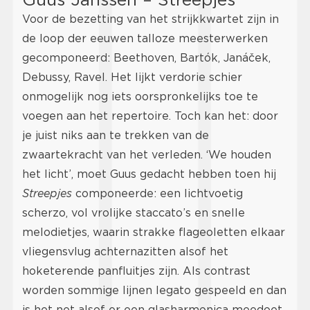
Voor de bezetting van het strijkkwartet zijn in
de loop der eeuwen talloze meesterwerken
gecomponeerd: Beethoven, Bartók, Janáček,
Debussy, Ravel. Het lijkt verdorie schier
onmogelijk nog iets oorspronkelijks toe te
voegen aan het repertoire. Toch kan het: door
je juist niks aan te trekken van de
zwaartekracht van het verleden. ‘We houden
het licht’, moet Guus gedacht hebben toen hij
Streepjes
componeerde: een lichtvoetig
scherzo, vol vrolijke staccato’s en snelle
melodietjes, waarin strakke flageoletten elkaar
vliegensvlug achternazitten alsof het
hoketerende panfluitjes zijn. Als contrast
worden sommige lijnen legato gespeeld en dan
is het net alsof er een glasharmonica meedoet.