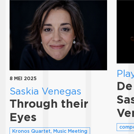
Play
8 MEI 2025
De
Saskia Venegas
Sa
Through their
Ve
Eyes
compo
Kronos Quartet, Music Meeting