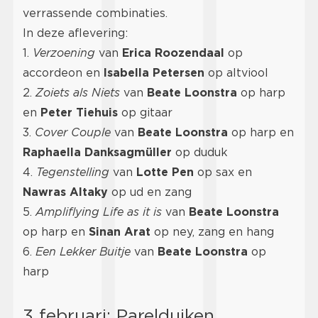
verrassende combinaties.
In deze aflevering:
1.
Verzoening
van
Erica Roozendaal
op
accordeon en
Isabella Petersen
op altviool
2.
Zoiets als Niets
van
Beate Loonstra
op harp
en
Peter Tiehuis
op gitaar
3.
Cover Couple
van
Beate Loonstra
op harp en
Raphaella Danksagmüller
op duduk
4.
Tegenstelling
van
Lotte Pen
op sax en
Nawras Altaky
op ud en zang
5.
Ampliflying Life as it is
van
Beate Loonstra
op harp en
Sinan Arat
op ney, zang en hang
6.
Een Lekker Buitje
van
Beate Loonstra
op
harp
3 februari: Parelduiken