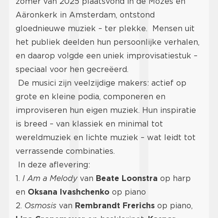
zomer van 2025 plaatsvond in de Mozes en
Aäronkerk in Amsterdam, ontstond
gloednieuwe muziek – ter plekke. Mensen uit
het publiek deelden hun persoonlijke verhalen,
en daarop volgde een uniek improvisatiestuk –
speciaal voor hen gecreëerd.
De musici zijn veelzijdige makers: actief op
grote en kleine podia, componeren en
improviseren hun eigen muziek. Hun inspiratie
is breed – van klassiek en minimal tot
wereldmuziek en lichte muziek – wat leidt tot
verrassende combinaties.
In deze aflevering:
1.
I Am a Melody
van
Beate Loonstra
op harp
en
Oksana Ivashchenko
op piano
2.
Osmosis
van
Rembrandt Frerichs
op piano,