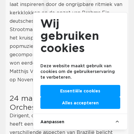
laat inspireren door de ongrijpbare ritmiek van
kerkklokken en de opzet van Brahms Ein
Wij
deutsches Requiem. Gitarist/componist Aart
Strootman (1987) waagt zich voortdurend op
gebruiken
het kruispunt van vele muziekgenres. Van
cookies
popmuziek en minimal, tot eigentijds
gecomponeerd en avant-garde jazz. Strootman
won eerder de Gaudeamus Muziekprijs en de
Deze website maakt gebruik van
Matthijs Vermeulenprijs en is al jaren vaste gast
cookies om de gebruikerservaring
te verbeteren.
op November Music.
Essentiële cookies
24 maart: Millennium Jazz
Alles accepteren
Orchestra van Joan Reinders
Dirigent, componist en arrangeur Joan Reinders
Aanpassen
heeft een achtdelige suite geschreven waarin
verschillende aspecten van Brazilië belicht