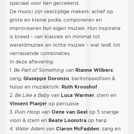
speciaal voor hen gecreëerd.
De musici zijn veelzijdige makers: actief op
grote en kleine podia, componeren en
improviseren hun eigen muziek. Hun inspiratie
is breed – van klassiek en minimal tot
wereldmuziek en lichte muziek – wat leidt tot
verrassende combinaties.
In deze aflevering:
1.
Be Part of Something
van
Rianne Wilbers
:
zang,
Giuseppe Doronzo
, baritonsaxofoon &
hulusi en muziektolk:
Ruth Krooshof
2.
Be Like a Baby
van
Luca Warmer
, stem en
Vinsent Planjer
op percussie
3.
Puin-Hoop
van
Oene van Geel
op 5 snarige
viool & stem en
Beate Loonstra
op harp
4.
Water Adem
van
Claron McFadden
: zang en