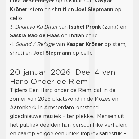
Lina Gronemeyer
op basklarinet,
Kaspar
Kröner
: stem en shruti en
Joel Siepmann
op
cello
3.
Dhuniya Ka Dhun
van
Isabel Pronk
(zang) en
Saskia Rao de Haas
op Indian cello
4.
Sound / Refuge
van
Kaspar Kröner
op stem,
shruti en
Joel Siepmann
op cello
20 januari 2026: Deel 4 van
Harp Onder de Riem
Tijdens Een Harp onder de Riem, dat in de
zomer van 2025 plaatsvond in de Mozes en
Aäronkerk in Amsterdam, ontstond
gloednieuwe muziek – ter plekke. Mensen uit
het publiek deelden hun persoonlijke verhalen,
en daarop volgde een uniek improvisatiestuk –