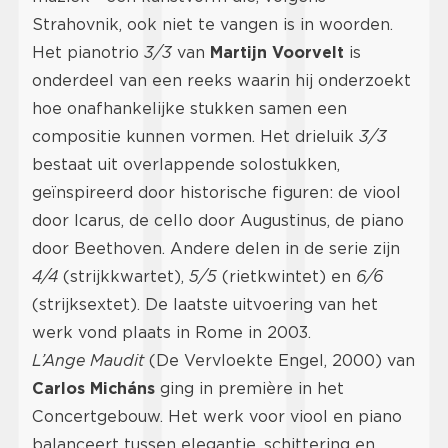
Strahovnik, ook niet te vangen is in woorden.
Het pianotrio
3/3
van
Martijn Voorvelt
is
onderdeel van een reeks waarin hij onderzoekt
hoe onafhankelijke stukken samen een
compositie kunnen vormen. Het drieluik
3/3
bestaat uit overlappende solostukken,
geïnspireerd door historische figuren: de viool
door Icarus, de cello door Augustinus, de piano
door Beethoven. Andere delen in de serie zijn
4/4
(strijkkwartet),
5/5
(rietkwintet) en
6/6
(strijksextet). De laatste uitvoering van het
werk vond plaats in Rome in 2003.
L’Ange Maudit
(De Vervloekte Engel, 2000) van
Carlos Micháns
ging in première in het
Concertgebouw. Het werk voor viool en piano
balanceert tussen elegantie, schittering en