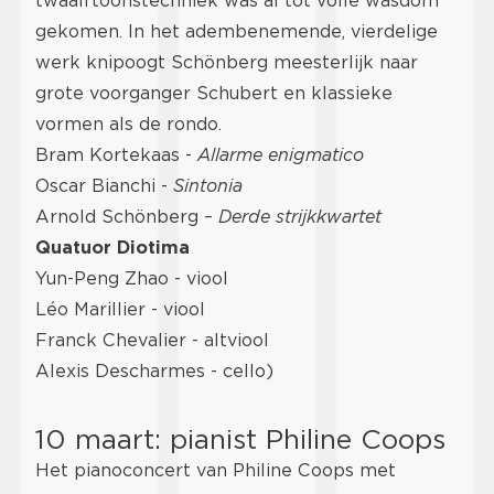
twaalftoonstechniek was al tot volle wasdom
gekomen. In het adembenemende, vierdelige
werk knipoogt Schönberg meesterlijk naar
grote voorganger Schubert en klassieke
vormen als de rondo.
Bram Kortekaas -
Allarme enigmatico
Oscar Bianchi -
Sintonia
Arnold Schönberg –
Derde strijkkwartet
Quatuor Diotima
Yun-Peng Zhao - viool
Léo Marillier - viool
Franck Chevalier - altviool
Alexis Descharmes - cello)
10 maart: pianist Philine Coops
Het pianoconcert van Philine Coops met