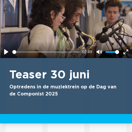
00:49
Play
Mute
En
fu
Teaser 30 juni
Optredens in de muziektrein op de Dag van
de Componist 2025