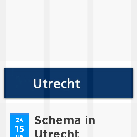
Schema in
ZA
15
Utrecht