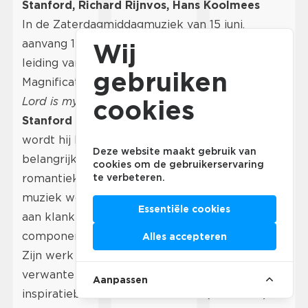
Stanford, Richard Rijnvos, Hans Koolmees
In de Zaterdagmiddagmuziek van 15 juni,
aanvang 15.30 uur, zingt de Domcantorij onder
Wij
leiding van de Domcantor Remco de Graas het
gebruiken
Magnificat voor dubbelkoor en het motet
The
Lord is my Shepherd
van
Charles Villiers
cookies
Stanford
(1852-1924). 100 jaar na zijn overlijden
wordt hij beschouwd als een van de
Deze website maakt gebruik van
belangrijkste componisten van de late
cookies om de gebruikerservaring
romantiek en het begin van de 20ste eeuw. Zijn
te verbeteren.
muziek wordt gekenmerkt door een rijkdom
Essentiële cookies
aan klankkleuren en hij was een meester in het
componeren van koormuziek.
Alles accepteren
Zijn werk wordt aangevuld met thematisch
verwante motetten van Stanfords
Aanpassen
inspiratiebron
Johannes Brahms
(1833-1897) en