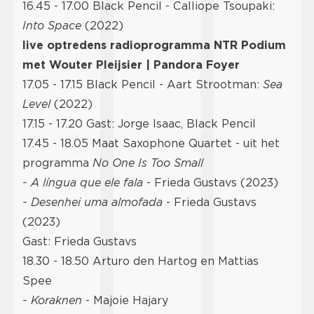
16.45 - 17.00 Black Pencil - Calliope Tsoupaki:
Into Space
(2022)
live optredens radioprogramma NTR Podium
met Wouter Pleijsier | Pandora Foyer
17.05 - 17.15 Black Pencil - Aart Strootman:
Sea
Level
(2022)
17.15 - 17.20 Gast: Jorge Isaac, Black Pencil
17.45 - 18.05 Maat Saxophone Quartet - uit het
programma
No One Is Too Small
- A língua que ele fala
- Frieda Gustavs (2023)
- Desenhei uma almofada
- Frieda Gustavs
(2023)
Gast: Frieda Gustavs
18.30 - 18.50 Arturo den Hartog en Mattias
Spee
- Koraknen
- Majoie Hajary