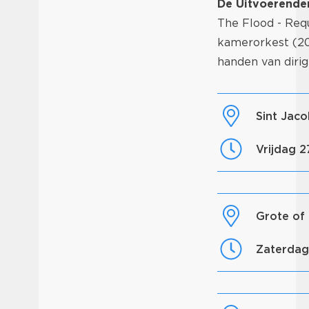
De Uitvoerende
The Flood - Req
kamerorkest (20
handen van diri
Sint Jac
vrijdag 
Grote o
zaterda