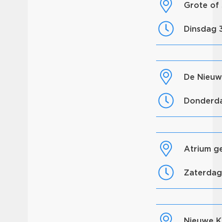
Grote of
dinsdag 
De Nieu
donderd
Atrium 
zaterda
Nieuwe K