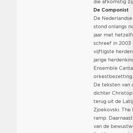
die afkomstig zi
De Componist
De Nederlandse 
stond onlangs no
jaar met hetzelf
schreef in 2003 
vijftigste herde
jarige herdenkin
Ensemble Cantar
orkestbezetting.
De teksten van 
dichter Christop
terug uit de Lat
Zjoekovski. The
ramp. Daarnaast
van de bewustwor