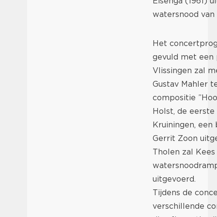
Eisenga (1961) u
watersnood van 1
Het concertprog
gevuld met een p
Vlissingen zal 
Gustav Mahler t
compositie ”Hoor
Holst, de eerst
Kruiningen, een 
Gerrit Zoon uit
Tholen zal Kees
watersnoodramp 
uitgevoerd.
Tijdens de conc
verschillende co