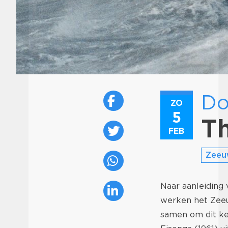
Do
ZO
5
T
FEB
Zeeu
Naar aanleiding 
werken het Zeeu
samen om dit ke