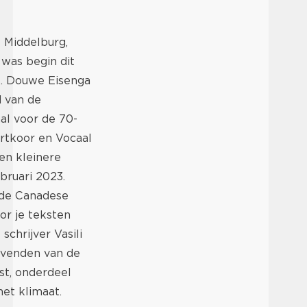
 Middelburg,
 was begin dit
k. Douwe Eisenga
d van de
al voor de 70-
ertkoor en Vocaal
en kleinere
bruari 2023.
 de Canadese
or je teksten
schrijver Vasili
evenden van de
st, onderdeel
et klimaat.