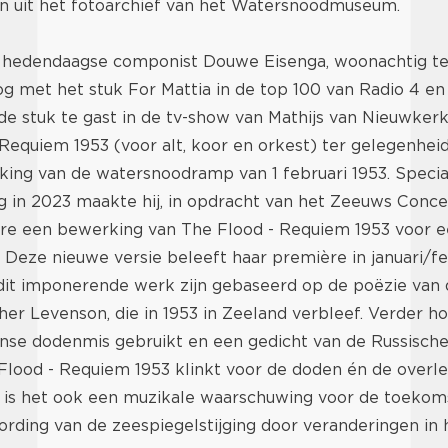
jn uit het fotoarchief van het Watersnoodmuseum.
hedendaagse componist Douwe Eisenga, woonachtig te
g met het stuk For Mattia in de top 100 van Radio 4 en
de stuk te gast in de tv-show van Mathijs van Nieuwker
Requiem 1953 (voor alt, koor en orkest) ter gelegenhei
nking van de watersnoodramp van 1 februari 1953. Specia
g in 2023 maakte hij, in opdracht van het Zeeuws Conc
e een bewerking van The Flood - Requiem 1953 voor e
 Deze nieuwe versie beleeft haar première in januari/fe
dit imponerende werk zijn gebaseerd op de poëzie van
her Levenson, die in 1953 in Zeeland verbleef. Verder ho
ijnse dodenmis gebruikt en een gedicht van de Russische 
 Flood - Requiem 1953 klinkt voor de doden én de overl
 is het ook een muzikale waarschuwing voor de toekom
ding van de zeespiegelstijging door veranderingen in h