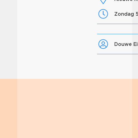
zondag 
Douwe E