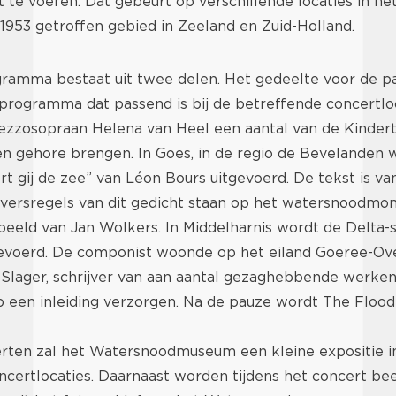
it te voeren. Dat gebeurt op verschillende locaties in he
953 getroffen gebied in Zeeland en Zuid-Holland.
ramma bestaat uit twee delen. Het gedeelte voor de p
rogramma dat passend is bij de betreffende concertloc
mezzosopraan Helena van Heel een aantal van de Kindert
en gehore brengen. In Goes, in de regio de Bevelanden 
t gij de zee” van Léon Bours uitgevoerd. De tekst is v
e versregels van dit gedicht staan op het watersnoodmo
beeld van Jan Wolkers. In Middelharnis wordt de Delta-
gevoerd. De componist woonde op het eiland Goeree-Ove
 Slager, schrijver van aan aantal gezaghebbende werken
een inleiding verzorgen. Na de pauze wordt The Floo
erten zal het Watersnoodmuseum een kleine expositie i
ncertlocaties. Daarnaast worden tijdens het concert be