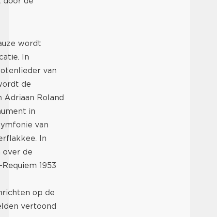
t door de
auze wordt
atie. In
otenlieder van
wordt de
an Adriaan Roland
nument in
symfonie van
rflakkee. In
 over de
d-Requiem 1953
nrichten op de
elden vertoond