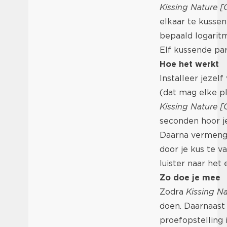
Kissing Nature [
elkaar te kussen
bepaald logarit
Elf kussende par
Hoe het werkt
Installeer jezel
(dat mag elke pla
Kissing Nature [
seconden hoor je
Daarna vermengt 
door je kus te va
luister naar het
Zo doe je mee
Zodra
Kissing Na
doen. Daarnaast
proefopstelling