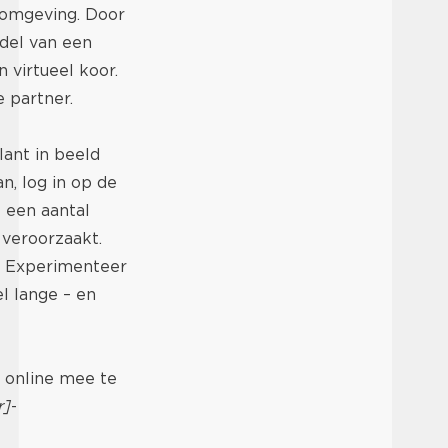
e omgeving. Door
ddel van een
virtueel koor.
e partner.
lant in beeld
n, log in op de
 een aantal
 veroorzaakt.
’. Experimenteer
el lange – en
is online mee te
r]
-