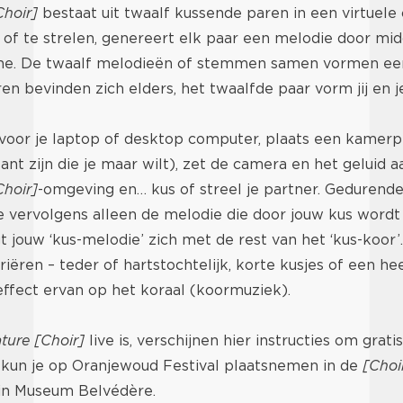
Choir]
bestaat uit twaalf kussende paren in een virtuel
 of te strelen, genereert elk paar een melodie door mi
me. De twaalf melodieën of stemmen samen vormen een 
en bevinden zich elders, het twaalfde paar vorm jij en j
f voor je laptop of desktop computer, plaats een kamerp
nt zijn die je maar wilt), zet de camera en het geluid aa
Choir]
-omgeving en… kus of streel je partner. Gedurende
 vervolgens alleen de melodie die door jouw kus wordt
jouw ‘kus-melodie’ zich met de rest van het ‘kus-koor
riëren – teder of hartstochtelijk, korte kusjes of een he
 effect ervan op het koraal (koormuziek).
ture [Choir]
live is, verschijnen hier instructies om grat
 kun je op Oranjewoud Festival plaatsnemen in de
[Choi
 in Museum Belvédère.