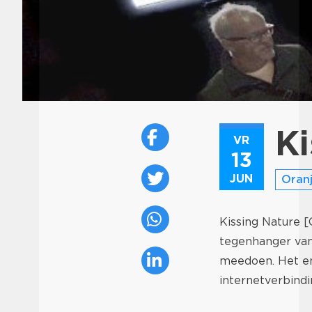
Ki
VR
13
JUN
Oranj
Kissing Nature 
tegenhanger van 
meedoen. Het en
internetverbindi