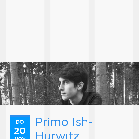
Primo Ish-
DO
20
Hurwitz